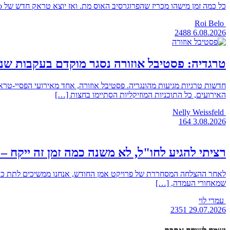
כל כמה זמן מישהו מכריז שהפרוגרסיב האוס מת. ואז יוצא טראק חדש של Matisse & Sadko, ופתאום כולם מגיבים שזה EDM טהור ובוכים כמו בסיום של טיטאניק, גם אותו אחד שהחליט שהז׳אנר הזה צריך להישאר […]
Roi Belo
2488
6.08.2026
טרגדיה: פסטיבל אוזורה נסגר מוקדם בעקבות שני
חדשות טרגיות מגיעות מהונגריה. פסטיבל אוזורה, אחד מאירועי הפסיי-ט
האירועים, כל התוכניות המוזיקליות הסתיימו בחצות […]
Nelly Weissfeld
164
3.08.2026
רציתי להגיע לחו"ל, לא משנה כמה זמן זה ייקח – הכירו את
שמאחורי העמדה, […]
עמרי לוי
2351
29.07.2026