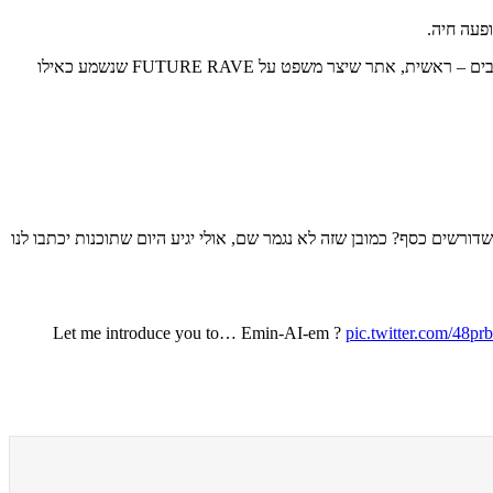
במדיה החברתית שלו, גואטה חשף כיצד הוא יצר את זה. "תנו לי להציג בפניכם, את Emin-AI-em", נכתב בכותרת. המפיק מספר כי עשה זאת בשני שלבים – ראשית, אתר שיצר משפט על FUTURE RAVE שנשמע כאילו
רשים כסף? כמובן שזה לא נגמר שם, אולי יגיע היום שתוכנות יכתבו לנו
Let me introduce you to… Emin-AI-em ?
pic.twitter.com/48p