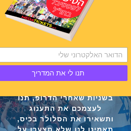
טיפ זהב לפסטיבל מקהילת
RAVERS OF ISRAEL:
לא לצלם את ההופעות:
לחוות אותם
– אף פעם לא
תנו לי את המדריך
תוכלו לשחזר את ההרגשה.
את עור הברווז שתקבלו
בשניות שאחרי הדרופ, תנו
לעצמכם את התענוג
ותשאירו את הסלולר בכיס,
תאמינו לנו שלא תצערו על