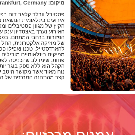
מיקום: Frankfurt, Germany
פסטיבל וורלד קלאב דום בפר
אירועים בינלאומית הנושאת א
הקיץ של מגוון פסטיבלים ומ
האירוע נערך באצטדיון ענק ע
הפזורות ברחבי המתחם. בפסטי
של מוזיקה אלקטרונית, החל מ
להארדסטייל, טכנו ואפילו פס
מפיקים בינלאומיים מובילים ו
הקהל הוא ללא ספק בוגר יותר
נוח מאוד אשר מקושר היטב ע
קצר מהתחנה המרכזית של הע