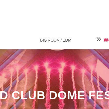
»
W
BIG ROOM / EDM
D CLUB DOME FES