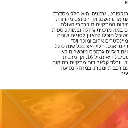
נקפורט, גרמניה, הוא חלק מסדרת
ת אותו השם, וזוהי בעצם מהדורת
סיבות המתקיימות ברחבי העולם.
ם במה מרכזית גדולה ובמות נוספות
בל תוכלו להאזין לסוגים שונים
יינסטרים אהוב ומוכר ועד
יי-טראנס. הליין-אפ בכל שנה כולל
גם דיג'יים גרמנים מוכשרים לא
פחות. שימו לב שהכניסה לפסטיבל היא מגיל 16, אך מרבית
. וורלד קלאב דום מתקיים במיקום
ם רכבות ומטרו, במרחק נסיעה
יר.