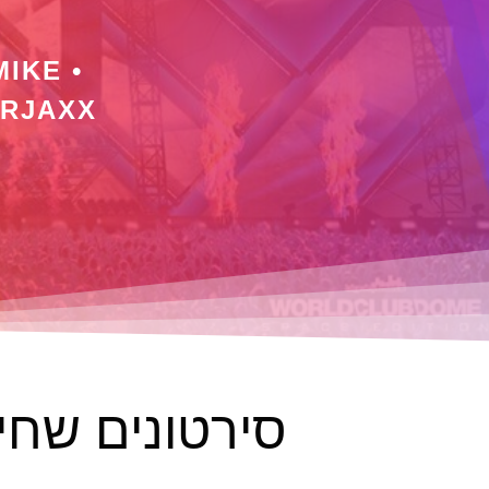
MIKE •
ERJAXX
סירטונים שחי