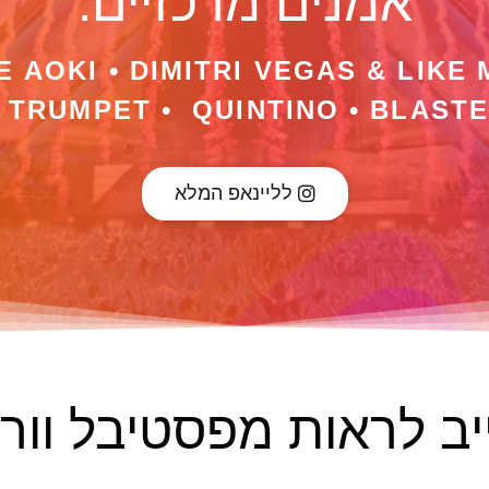
אמנים מרכזיים:
 AOKI • DIMITRI VEGAS & LIKE 
 TRUMPET • QUINTINO • BLAST
לליינאפ המלא
יב לראות מפסטיבל וור