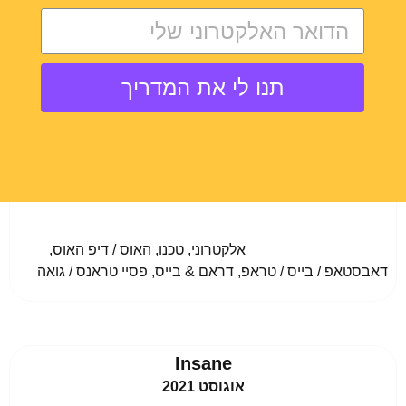
לעוד פרטים
תנו לי את המדריך
פסטיבל אבר אפטר
אין צורך בהנפקת ויזה
3 ימים
				אלקטרוני, טכנו, האוס / דיפ האוס, 
דאבסטאפ / בייס / טראפ, דראם & בייס, פסיי טראנס / גואה					
Insane
אוגוסט 2021