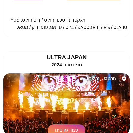
				אלקטרוני, טכנו, האוס / דיפ האוס, פסיי 
טראנס / גואה, דאבסטאפ / בייס / טראפ, פופ, רוק / מטאל					
ULTRA JAPAN
ספטמבר 2024
Tokyo, Japan
לעוד פרטים