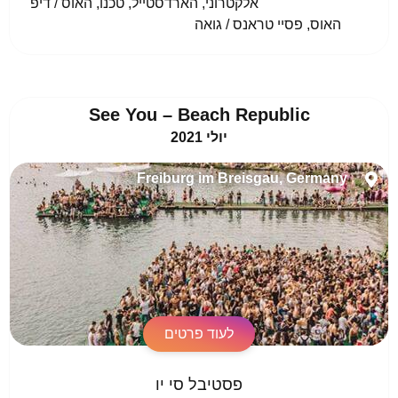
				אלקטרוני, הארדסטייל, טכנו, האוס / דיפ 
האוס, פסיי טראנס / גואה					
See You – Beach Republic
יולי 2021
Freiburg im Breisgau, Germany
לעוד פרטים
פסטיבל סי יו