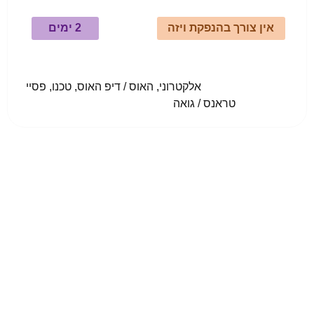
אין צורך בהנפקת ויזה
2 ימים
				אלקטרוני, האוס / דיפ האוס, טכנו, פסיי 
טראנס / גואה					
Dreambeach
אוגוסט 2025
VILLARICOS - PALOMARES, ALMERÍA, Spain