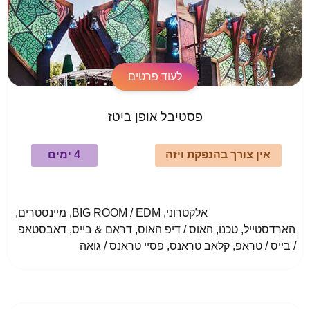
לעוד פרטים
פסטיבל אופן ביטז
אין צורך בהנפקת ויזה
4 ימים
				אלקטרוני, BIG ROOM / EDM, מיינסטרים, 
הארדסטייל, טכנו, האוס / דיפ האוס, דראם & בייס, דאבסטאפ 
/ בייס / טראפ, קלאב טראנס, פסיי טראנס / גואה					