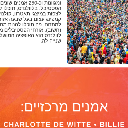
ומגוונות וכ-250 א
הפסטיבל. בלוולנדס, תוכלו ל
לצפות במיצגי תאטרון, קולנו
קמפינג עצום בעל שבעה אזור
למתחם, פה תוכלו להנות ממק
(חשוב). אורחי הפסטיבלים מג
לוולנדס הוא האופציה המושלמ
שנייה לה.
אמנים מרכזיים:
 CHARLOTTE DE WITTE • BILLIE 