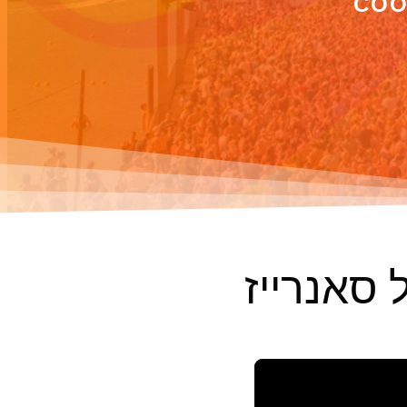
COO
סאנרייז