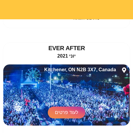
				אלקטרוני, טכנו, האוס / דיפ האוס, פסיי 
טראנס / גואה					
EVER AFTER
יוני 2021
Kitchener, ON N2B 3X7, Canada
לעוד פרטים