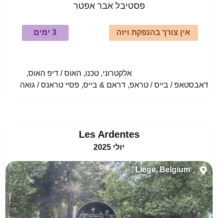
פסטיבל אבר אפטר
אין צורך בהנפקת ויזה
3 ימים
				אלקטרוני, טכנו, האוס / דיפ האוס, 
דאבסטאפ / בייס / טראפ, דראם & בייס, פסיי טראנס / גואה					
Les Ardentes
יולי 2025
Liege, Belgium