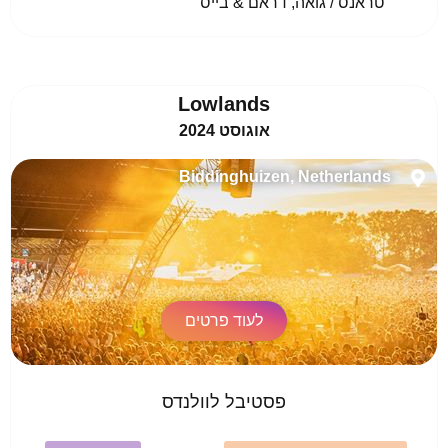
טראנס / גואה, דראם & בייס					
Lowlands
אוגוסט 2024
Biddinghuizen, Netherlands
לעוד פרטים
פסטיבל לוולנדס