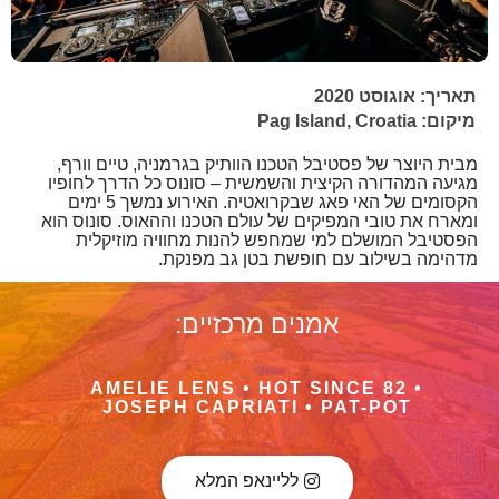
תאריך: אוגוסט 2020
מיקום: Pag Island, Croatia
מבית היוצר של פסטיבל הטכנו הוותיק בגרמניה, טיים וורף,
מגיעה המהדורה הקיצית והשמשית – סונוס כל הדרך לחופיו
הקסומים של האי פאג שבקרואטיה. האירוע נמשך 5 ימים
ומארח את טובי המפיקים של עולם הטכנו וההאוס. סונוס הוא
הפסטיבל המושלם למי שמחפש להנות מחוויה מוזיקלית
מדהימה בשילוב עם חופשת בטן גב מפנקת.
אמנים מרכזיים:
AMELIE LENS • HOT SINCE 82 •
JOSEPH CAPRIATI • PAT-POT
לליינאפ המלא