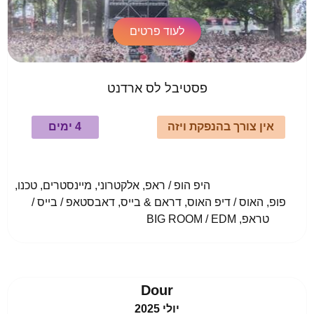
לעוד פרטים
פסטיבל לס ארדנט
אין צורך בהנפקת ויזה
4 ימים
				היפ הופ / ראפ, אלקטרוני, מיינסטרים, טכנו, 
פופ, האוס / דיפ האוס, דראם & בייס, דאבסטאפ / בייס / 
טראפ, BIG ROOM / EDM					
Dour
יולי 2025