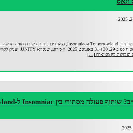
שני ענקי המוזיקה האלקטרונית, Tomorrowland ו-Insomniac, מאחדים כוחות לי
לראשונה ב-Sphere בלאס וגאס ב-29, 30 ו-31 בא
בולות בין מציאות […]
טומורולנד ארה״ב? שיתו