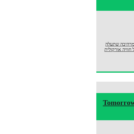
צירת חוויה חדשה ומרהיבה שתעלה
וגוסט 2025. האירוע, שנקרא UNITY, יעניק לקהל חוויה אורקולית
ף פעולה מסתורי בין Insomniac ל-Tomorrowland