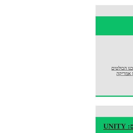
ארד טכנו הבולטים
פון אמריקה
Tomorrowland ו-Insomniac חושפים שיתוף פעולה חסר תקדים: UNITY