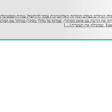
לה הגדולים בעולם המוזיקה האלקטרונית עומד להיחשף? ענקית הפסטיבלי
Insomniac  הדליקה את הרשת עם פוסט מסתורי, שמרמז על מהלך מסקרן במיוחד עם המות
יית […]