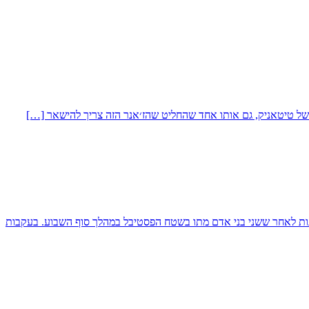
ננות לאחר ששני בני אדם מתו בשטח הפסטיבל במהלך סוף השבוע. בעקבות