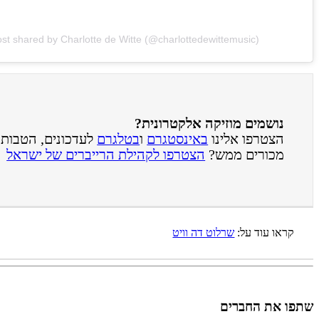
ost shared by Charlotte de Witte (@charlottedewittemusic)
נושמים מוזיקה אלקטרונית?
הצטרפו אלינו
באינסטגרם
ו
בטלגרם
לעדכונים, הטבות ו
מכורים ממש?
הצטרפו לקהילת הרייברים של ישראל
קראו עוד על:
שרלוט דה וויט
שתפו את החברים