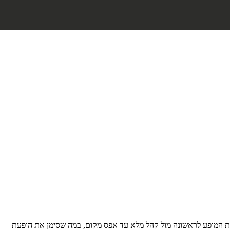
The Resi, במועדון UNVRS שבאיביזה. כוכבת הטכנו הבלגית הציגה את המופע לראשונה מול קהל מלא עד אפס מקום, במה שסימן את הופעת