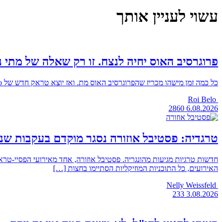
עשוי לעניין אותך
פרוגרסיב האוס יחיה לנצח. זו רק שאלה של מתי נ
כל כמה זמן מישהו מכריז שהפרוגרסיב האוס מת. ואז יוצא טראק חדש של Matisse & Sadko, ופתאום כולם מגיבים שזה EDM טהור ובוכים כמו בסיום של טיטאניק, גם אותו אחד שהחליט שהז׳אנר הזה צריך להישאר […]
Roi Belo
2860
6.08.2026
טרגדיה: פסטיבל אוזורה נסגר מוקדם בעקבות שני
חדשות טרגיות מגיעות מהונגריה. פסטיבל אוזורה, אחד מאירועי הפסיי-ט
האירועים, כל התוכניות המוזיקליות הסתיימו בחצות […]
Nelly Weissfeld
233
3.08.2026