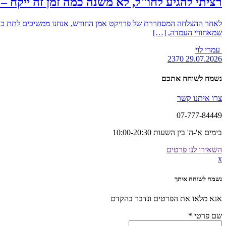
רציתי להגיע לחו"ל, לא משנה כמה זמן זה ייקח – הכירו את
שמאחורי העמדה, […]
עמרי לוי
2370
29.07.2026
נשמח לשוחח אתכם
צרו איתנו קשר
07-777-84449
בימים א'-ה' בין השעות 10:00-20:30
השאירו לנו פרטים
x
נשמח לשוחח איתך
אנא מלאו את הפרטים ונדבר בהקדם
שם פרטי
*