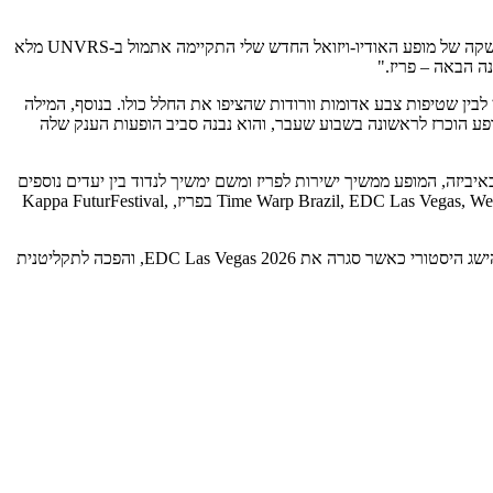
כעת המופע יוצא לדרך עם סיבוב הופעות קיצי, כאשר התחנה הבאה היא פריז. "זהו The Resistance", כתבה שרלוט דה וויט ברשתות החברתיות. "ההשקה של מופע האודיו-ויזואל החדש שלי התקיימה אתמול ב-UNVRS מלא
ה הבאה – פריז."
ת בשחור-לבן לבין שטיפות צבע אדומות וורודות שהציפו את החלל כולו. בנוסף, המילה
ב ושוב כמוטיב ויזואלי מרכזי על גבי המסכים. הפקת The Resistance עומדת במרכז התוכניות השאפתניות של שרלוט לשנת 2026. המופע הוכרז לראשונה בשבוע שעבר, והוא נבנה סביב הופעות הענק שלה
יביזה, המופע ממשיך ישירות לפריז ומשם ימשיך לנדוד בין יעדים נוספים
במהלך הקיץ, כאשר תאריכים נוספים צפויים להתפרסם בשבועות הקרובים. לוח ההופעות של המפיקה הבלגית לשנת 2026 כבר כולל את Time Warp Brazil, EDC Las Vegas, We Love Green בפריז, Kappa FuturFestival,
עבור המעריצים, הופעת הבכורה של The Resistance ב-UNVRS היא רק עוד רגע משמעותי בשנה עמוסה במיוחד עבור שרלוט. לאחרונה היא רשמה הישג היסטורי כאשר סגרה את EDC Las Vegas 2026, והפכה לתקליטנית