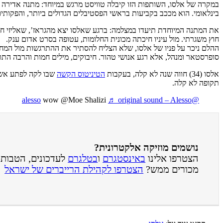
בינלאומי. הוא מככב בקביעות בראשי הפסטיבלים הגדולים ביותר, והפקותי
את המתנה המיוחדת תיעדו במצלמה: ברגע שאלסו יצא מהגראז’, שאליזי חיכ
חוץ משגרתי. מול עיניו חיכתה מכונית החלומות, עטופה בסרט אדום ענק.
ההלם ניכר על פניו של אלסו, שלא הצליח להסתיר את ההתרגשות מול המחו
סופרסטאר ומנהל, אלא רגע אנושי טהור. חיבוקים, מילים חמות והרבה התר
אלסו (34) חווה שנה לא קלה, בעקבות
הטיניטוס הקשה
שבו לקה לפתע אשר 
תקופה לא קלה.
wow @Moe Shalizi
♬ original sound – Alesso
@alesso
נושמים מוזיקה אלקטרונית?
הצטרפו אלינו
באינסטגרם
ו
בטלגרם
לעדכונים, הטבות ו
מכורים ממש?
הצטרפו לקהילת הרייברים של ישראל