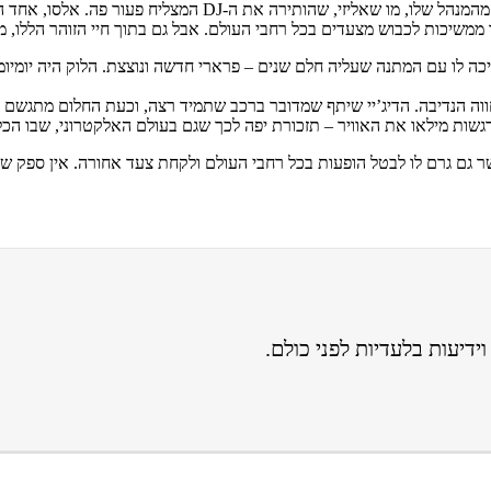
במקרה של אלסו, השותפות הזו קיבלה טוויסט מרגש במיוחד: מתנה 
ו ממשיכות לכבוש מצעדים בכל רחבי העולם. אבל גם בתוך חיי הזוהר הללו, 
ה לו עם המתנה שעליה חלם שנים – פרארי חדשה ונוצצת. הלוק היה יומיומי
וה הנדיבה. הדיג’יי שיתף שמדובר ברכב שתמיד רצה, וכעת החלום מתגשם 
גשות מילאו את האוויר – תזכורת יפה לכך שגם בעולם האלקטרוני, שבו הכל
גם גרם לו לבטל הופעות בכל רחבי העולם ולקחת צעד אחורה. אין ספק ש
ידיעות בלעדיות לפני כולם.