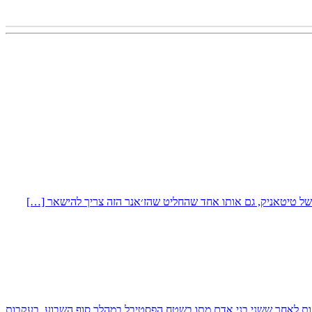
ננות לאחר ששני בני אדם מתו בשטח הפסטיבל במהלך סוף השבוע. בעקבות