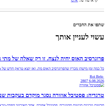
קראו עוד על:
אלסו
שתפו את החברים
עשוי לעניין אותך
פרוגרסיב האוס יחיה לנצח. זו רק שאלה של מתי נ
כל כמה זמן מישהו מכריז שהפרוגרסיב האוס מת. ואז יוצא טראק חדש של Matisse & Sadko, ופתאום כולם מגיבים שזה EDM טהור ובוכים כמו בסיום של טיטאניק, גם אותו אחד שהחליט שהז׳אנר הזה צריך להישאר […]
Roi Belo
2807
6.08.2026
טרגדיה: פסטיבל אוזורה נסגר מוקדם בעקבות שני
חדשות טרגיות מגיעות מהונגריה. פסטיבל אוזורה, אחד מאירועי הפסיי-ט