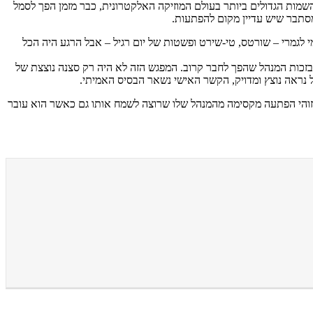
אדירה מהמנהל שלו, מו שאליזי, שהותירה את ה-DJ המצליח פעור פה. אלסו, אחד השמות הגדולים ביותר בעולם המוזיקה האלקטרונית, כבר מזמן הפך לסמל
מסתבר שיש עדיין מקום להפתעות.
 לגמרי – שורטס, טי-שירט ופשטות של יום רגיל – אבל הרגע היה הכל
בזכות המנהל שהפך לחבר קרוב. המפגש הזה לא היה רק סצנה נוצצת של
 נראה נוצץ ומדויק, הקשר האישי נשאר הבסיס האמיתי.
זוהי הפתעה מקסימה מהמנהל שלו שרוצה לשמח אותו גם כאשר הוא עובר