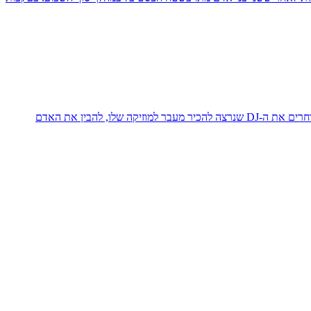
לאחר ההצלחה המסחררת של פרויקט אמן החודש, אנחנו ממשיכים לתת כבוד לאמנים שגורמים לנו לרקוד ולשמוח בכל פעם מחדש. בכל חודש אנחנו בוחרים את ה-DJ שנרצה להכיר מעבר למוזיקה שלו, להבין את האדם