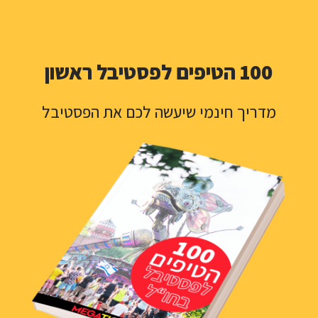
אוגוסט 2021
London, UK
100 הטיפים לפסטיבל ראשון
מדריך חינמי שיעשה לכם את הפסטיבל
לעוד פרטים
פסטיבל סאות' ווסט פור
אין צורך בהנפקת ויזה
2 ימים
				אלקטרוני, BIG ROOM / EDM, מיינסטרים, 
טכנו, האוס / דיפ האוס, דאבסטאפ / בייס / טראפ, קלאב 