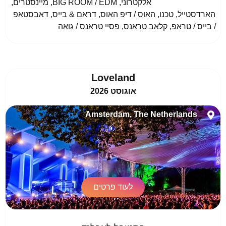
				אלקטרוני, BIG ROOM / EDM, מיינסטרים, 
הארדסטייל, טכנו, האוס / דיפ האוס, דראם & בייס, דאבסטאפ 
/ בייס / טראפ, קלאב טראנס, פסיי טראנס / גואה					
Loveland
אוגוסט 2026
Amsterdam, The Netherlands
לעוד פרטים