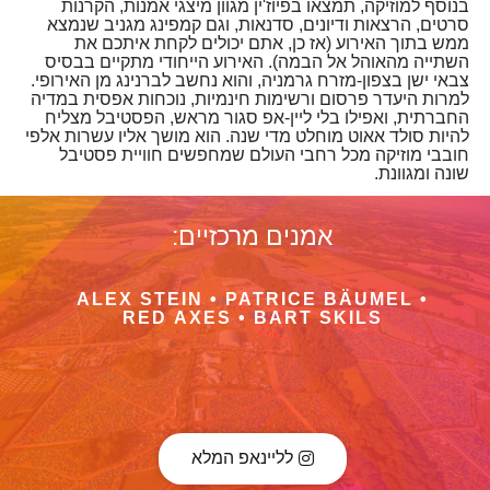
בנוסף למוזיקה, תמצאו בפיוז'ין מגוון מיצגי אמנות, הקרנות
סרטים, הרצאות ודיונים, סדנאות, וגם קמפינג מגניב שנמצא
ממש בתוך האירוע (אז כן, אתם יכולים לקחת איתכם את
השתייה מהאוהל אל הבמה). האירוע הייחודי מתקיים בבסיס
צבאי ישן בצפון-מזרח גרמניה, והוא נחשב לברנינג מן האירופי.
למרות היעדר פרסום ורשימות חינמיות, נוכחות אפסית במדיה
החברתית, ואפילו בלי ליין-אפ סגור מראש, הפסטיבל מצליח
להיות סולד אאוט מוחלט מדי שנה. הוא מושך אליו עשרות אלפי
חובבי מוזיקה מכל רחבי העולם שמחפשים חוויית פסטיבל
שונה ומגוונת.
אמנים מרכזיים:
ALEX STEIN • PATRICE BÄUMEL •
RED AXES • BART SKILS
לליינאפ המלא