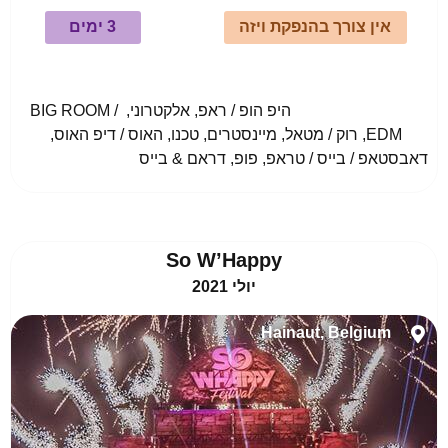
אין צורך בהנפקת ויזה
3 ימים
				היפ הופ / ראפ, אלקטרוני, BIG ROOM / 
EDM, רוק / מטאל, מיינסטרים, טכנו, האוס / דיפ האוס, 
דאבסטאפ / בייס / טראפ, פופ, דראם & בייס					
So W’Happy
יולי 2021
Hainaut, Belgium