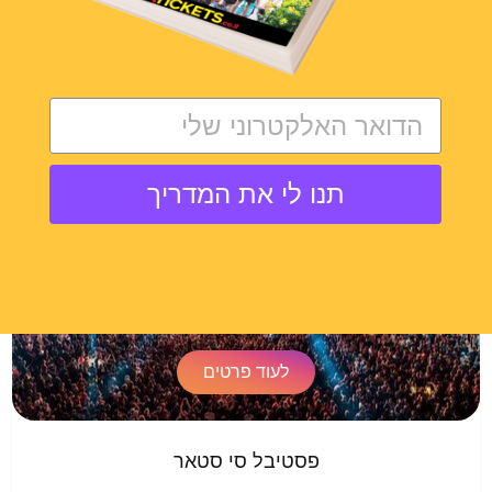
טראנס, דראם & בייס, היפ הופ / ראפ					
SEA STAR
מאי 2021
תנו לי את המדריך
Umag, Croatia
לעוד פרטים
פסטיבל סי סטאר