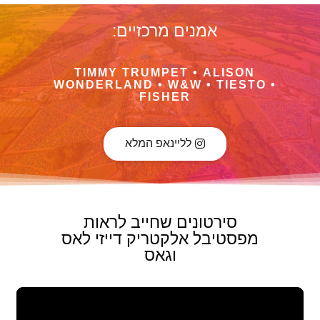
אמנים מרכזיים:
TIMMY TRUMPET • ALISON
WONDERLAND • W&W • TIESTO •
FISHER
לליינאפ המלא
סירטונים שחייב לראות
מפסטיבל אלקטריק דייזי לאס
וגאס