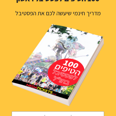
לעוד פרטים
מדריך חינמי שיעשה לכם את הפסטיבל
פסטיבל טומורולנד
אין צורך בהנפקת ויזה
3 ימים
				אלקטרוני, מיינסטרים, BIG ROOM / EDM, 
הארדסטייל, טכנו, קלאב טראנס, פסיי טראנס / גואה, דראם & 
בייס					
Dominator
יולי 2026