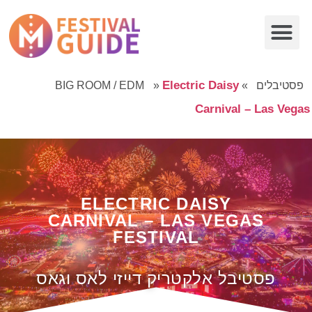
Electric Daisy
פסטיבלים
»
»
BIG ROOM / EDM
Carnival – Las Vegas
ELECTRIC DAISY
CARNIVAL – LAS VEGAS
FESTIVAL
פסטיבל אלקטריק דייזי לאס וגאס