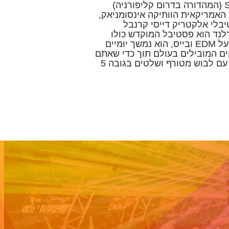
פסטיבל ביונד וונדרלנד Socal (המהדורה בדרום קליפורניה)
האמריקאית הוותיקה אינסומניאק,
בלי אלקטריק דייסי קרנבל
רלנד הוא פסטיבל המוקדש כולו
למוזיקה אלקטרונית עם דגש על EDM ובייס, הוא נמשך יומיים
ים המובילים בעולם תוך כדי שאתם
מוקפים ברייברים אמריקאים עם לבוש מטורף ושלטים בגובה 5