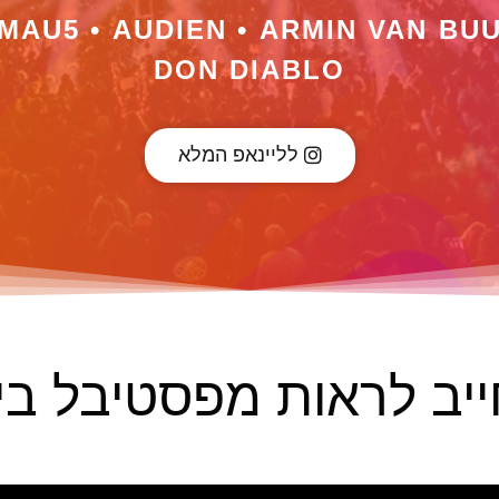
MAU5 • AUDIEN • ARMIN VAN BUU
DON DIABLO
לליינאפ המלא
יב לראות מפסטיבל ביו