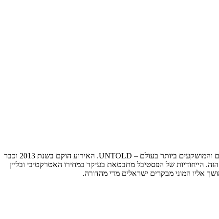
בכל שנת בתחילתו של חודש אוגוסט, בלב ליבה של עיר עתיקת- יומין (קלוז’-נאפוקה שברומניה), מתעורר לתחייה אחד הפסטיבלים הסוחפים, העוצמתיים והמושקעים ביותר בעולם – UNTOLD. האירוע הוקם בשנת 2013 וכבר
UNTOL הוכיח עצמו בתור הדבר הבא בהפקות בקנה מידה הזה. הייחודיות של הפסטיבל מתבטאת בעיקר במחירו האטרקטיבי ובליין
שך אליו המוני מבקרים ישראלים מדי מהדורה.