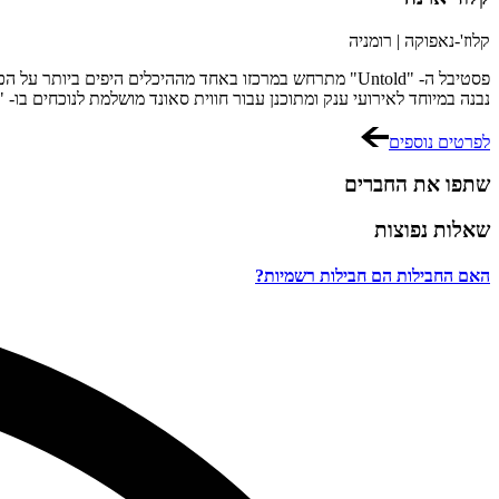
קלוז'-נאפוקה | רומניה
פסטיבל ה- "Untold" מתרחש במרכזו באחד מההיכלים היפים ביותר על הכדור.
נבנה במיוחד לאירועי ענק ומתוכנן עבור חווית סאונד מושלמת לנוכחים בו- "Cluj Arena" המפורסם נכבש בכל שנה מחדש והופך לבמה עצומת ממדים שהופכת את כל העיר לפסטיבל שמח וצבעוני
לפרטים נוספים
שתפו את החברים
שאלות נפוצות
האם החבילות הם חבילות רשמיות?