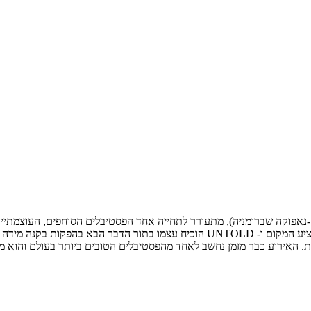
תפח לממדי ענק כשמעל ל-420,000 אנשים לקחו חלק בחוויה הייחודית שמציע המקום ו- D
. האירוע כבר מזמן נחשב לאחד מהפסטיבלים הטובים ביותר בעולם והוא מו