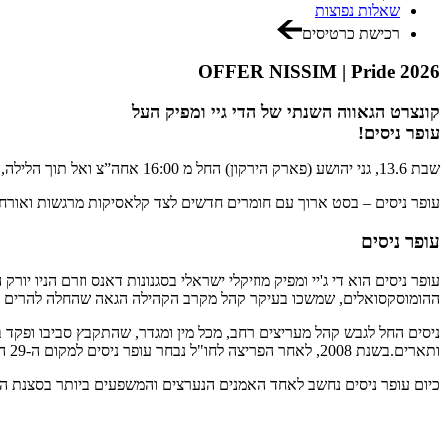
שאלות נפוצות
רכישת כרטיסים
OFFER NISSIM | Pride 2026
קונצרט הגאווה השנתי של הדי גיי ומפיק העל
עופר ניסים!
שבת 13.6, גני יהושע (פארק הירקון) החל מ 16:00 אחה”צ ואל תוך הלילה, תחת כיפת השמיים.
עופר ניסים – בסט ארוך עם חומרים חדשים לצד קלאסיקות מרגשות ואורח
עופר ניסים
ההומוסקסואלים, שמשכו בעיקר קהל מקרב הקהילה הגאה שהחלה להרים 
ניסים החל לגבש קהל מעריצים רחב, מכל מין ומגדר, שהתקבץ סביבו ופקד
ותארים.בשנת 2008, לאחר הפריצה לחו"ל נבחר עופר ניסים למקום ה-29 המכובד בדירוג 100 התקליטנים הטובים בעולם לפי דירוג די ג'יי מאג הבריטי.
כיום עופר ניסים נחשב לאחד האמנים הנערצים והמשפעים ביותר בסצנת ה