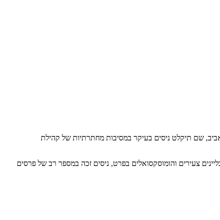
ם הניו יורק האוס. הקריירה של ניסים התגבשה בשנות ה-80, ב"מועדון התיאטרון" בתל אביב, שם תיקלט ניסים בעיקר במסיבות מחתרתיות של קהילת
יינים צעירים והומוסקסואלים בפרט, ניסים זכה במספר רב של פרסים