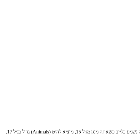
Martin Garrix הכוכב הגדול של סצנת ה -EDM, זה שנחשב ע"י רבים לדי ג'י הטוב ביותר בז'אנר, חוזר לישראל להעיף לנו את הראש ולהראות לנו איך זה נשמע בלייב כשאתה מנגן מגיל 15, מוציא להיט (Animals) גדול בגיל 17,