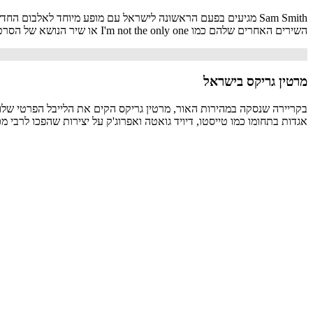
השירים האחרים שלהם כמו I'm not the only one או שיר הנושא של הסרט של ג'יימס בונד Writing's on the wall שהביאו אותם לזכות בביליוני השמעות בכל העולם, ארבעה גראמי, גולדן גלוב, אוסקר, ועוד.
מרטין גריקס בישראל
אגדות בתחומו כמו טייסטו, דיויד גואטה ואפרוג'ק על יצירות שהפכו לרבי מכר. בקורות חייו מופיעים 19 פרסים שונים ממפעלי ענק כמו "ds", "WDM Radio Awards