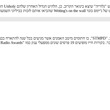
am Smith
בקריירה שנסקה במהירות האור, מרטין גריקס הקים את הלייבל הפרטי שלו, "STMPD", בו חתומים מיט
MTV", "NRJ DJ Awards","YouTube Music Awar" ועוד.