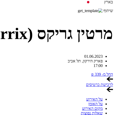
בארץ
שיתוף
מרטין גריקס (Martin Garrix) בישראל
01.06.2023
פארק הירקון,
תל אביב
17:00
החל מ-
339
₪
לרכישת כרטיסים
על האירוע
על האומן
מקום האירוע
שאלות נפוצות